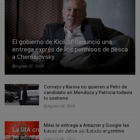
El gobierno de Kicillof denunció una
entrega exprés de los permisos de pesca
a Chernajovsky
Agosto 07, 2026
Cornejo y Karina no quieren a Petri de
candidato en Mendoza y Patricia todavía
lo sostiene
Agosto 06, 2026
Milei le entrega a Amazon y Google las
La UIA cruzó a Caputo por tratar de
bases de datos del Estado argentino
tarados a los que defienden la industria:
Agosto 06, 2026