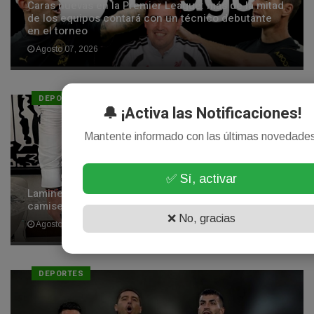
Caras nuevas en la Premier League: más de la mitad
de los equipos contará con un técnico debutante
en el torneo
Agosto 07, 2026
DEPORTES
🔔 ¡Activa las Notificaciones!
Mantente informado con las últimas novedade
✅ Sí, activar
Lamine Yamal revolucionó Colombia: posó con la
camiseta y cantó una canción viral con los hinchas
❌ No, gracias
Agosto 07, 2026
DEPORTES