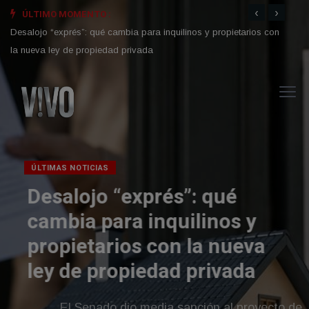
‹
›
ÚLTIMO MOMENTO :
Senad
Desalojo “exprés”: qué cambia para inquilinos y propietarios con
Alerta por viento Zonda en Tucumán: qué zonas estarán
afectadas y hasta cuándo rige
Inviol
la nueva ley de propiedad privada
clave
ÚLTIMAS NOTICIAS
Desalojo “exprés”: qué
cambia para inquilinos y
propietarios con la nueva
ley de propiedad privada
El Senado dio media sanción al proyecto de